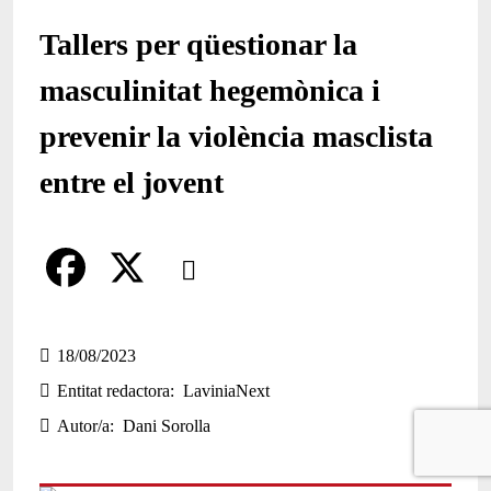
Tallers per qüestionar la
masculinitat hegemònica i
prevenir la violència masclista
entre el jovent
Comparteix
Compartir en altres xarxes socials
F
X
a
18/08/2023
Entitat redactora
LaviniaNext
c
Autor/a
Dani Sorolla
e
b