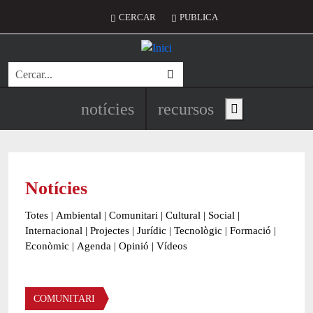
Vés al contingut
Menú del compte d'usuari
CERCAR
PUBLICA
Cerca
Navegació principal de l'encapç
notícies
recursos
Show main menu
Notícies
Totes
|
Ambiental
|
Comunitari
|
Cultural
|
Social
|
Internacional
|
Projectes
|
Jurídic
|
Tecnològic
|
Formació
|
Econòmic
|
Agenda
|
Opinió
|
Vídeos
Àmbit de la notícia
COMUNITARI