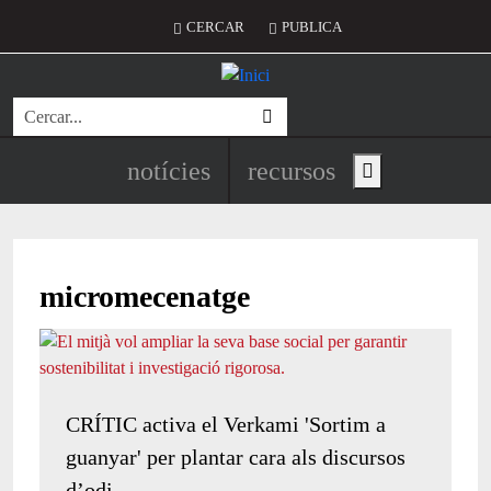
Vés al contingut
Menú del compte d'usuari
CERCAR
PUBLICA
Cerca
Navegació principal de l'encapç
notícies
recursos
Show main menu
micromecenatge
CRÍTIC activa el Verkami 'Sortim a
guanyar' per plantar cara als discursos
d’odi