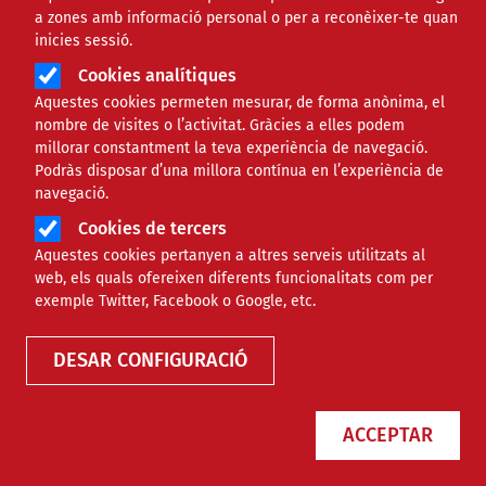
a zones amb informació personal o per a reconèixer-te quan
inicies sessió.
Cookies analítiques
Aquestes cookies permeten mesurar, de forma anònima, el
nombre de visites o l’activitat. Gràcies a elles podem
millorar constantment la teva experiència de navegació.
Podràs disposar d’una millora contínua en l’experiència de
Stop JJOO diu que “donarà guerra”
navegació.
si tornen a plantejar-se uns Jocs
Cookies de tercers
Olímpics d’Hivern al Pirineu
Aquestes cookies pertanyen a altres serveis utilitzats al
web, els quals ofereixen diferents funcionalitats com per
exemple Twitter, Facebook o Google, etc.
NOTÍCIES
COMUNITARI
DESAR CONFIGURACIÓ
ACCEPTAR
Destapada una nova infiltració
policial, ara al moviment per