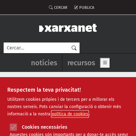
Vés al contingut
Menú del compte d'usuari
CERCAR
PUBLICA
Cerca
Navegació principal de l'enca
notícies
recursos
Show main me
Respectem la teva privacitat!
moviments socials
Utilitzem cookies pròpies i de tercers per a millorar els
nostres serveis. Pots canviar la configuració o obtenir més
informació a la nostra
política de cookies
Cookies necessàries
Aquestes cookies són importants per a donar-te accés segur