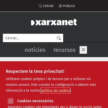
Vés al contingut
Menú del compte d'usuari
CERCAR
PUBLICA
Cerca
Navegació principal de l'enca
notícies
recursos
Show main me
Respectem la teva privacitat!
Notícies
Utilitzem cookies pròpies i de tercers per a millorar els
nostres serveis. Pots canviar la configuració o obtenir més
Totes
|
Ambiental
|
Comunitari
|
Cultural
|
Social
|
informació a la nostra
política de cookies
Internacional
|
Projectes
|
Jurídic
|
Tecnològic
|
Formació
|
Econòmic
|
Agenda
|
Opinió
|
Vídeos
Cookies necessàries
Aquestes cookies són importants per a donar-te accés segur