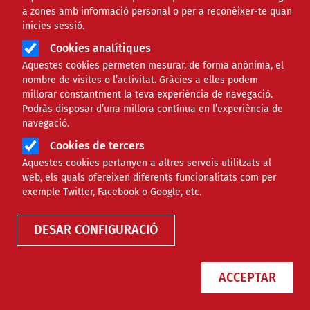
a zones amb informació personal o per a reconèixer-te quan
Àmbit de la notícia
COMUNITARI
inicies sessió.
Cookies analítiques
La PAH avisa que nou mil
Aquestes cookies permeten mesurar, de forma anònima, el
nombre de visites o l’activitat. Gràcies a elles podem
famílies s’exposen a ser
millorar constantment la teva experiència de navegació.
Podràs disposar d’una millora contínua en l’experiència de
desnonades a partir del
navegació.
Cookies de tercers
gener a Catalunya
Aquestes cookies pertanyen a altres serveis utilitzats al
web, els quals ofereixen diferents funcionalitats com per
Comparteix
exemple Twitter, Facebook o Google, etc.
DESAR CONFIGURACIÓ
Compartir en altres xarxes socials
F
X
a
13/12/2023
ACCEPTAR
Entitat redactora
LaviniaNext
c
Autor/a
Dani Sorolla
e