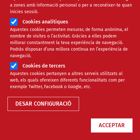
a zones amb informació personal o per a reconèixer-te quan
inicies sessió.
Cookies analítiques
Aquestes cookies permeten mesurar, de forma anònima, el
nombre de visites o l’activitat. Gràcies a elles podem
millorar constantment la teva experiència de navegació.
Podràs disposar d’una millora contínua en l’experiència de
La Fundació Esclerosi Múltiple
navegació.
necessita nou-centes persones
Cookies de tercers
voluntàries per a 'Una poma per la
Aquestes cookies pertanyen a altres serveis utilitzats al
vida'
web, els quals ofereixen diferents funcionalitats com per
exemple Twitter, Facebook o Google, etc.
NOTÍCIES
SOCIAL
DESAR CONFIGURACIÓ
ACCEPTAR