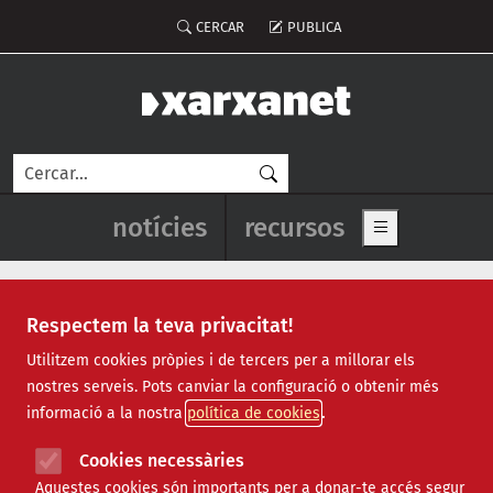
Vés al contingut
Menú del compte d'usuari
CERCAR
PUBLICA
Cerca
Navegació principal de l'enca
notícies
recursos
Show main me
Respectem la teva privacitat!
Mullat
Utilitzem cookies pròpies i de tercers per a millorar els
nostres serveis. Pots canviar la configuració o obtenir més
informació a la nostra
política de cookies
Cookies necessàries
Aquestes cookies són importants per a donar-te accés segur