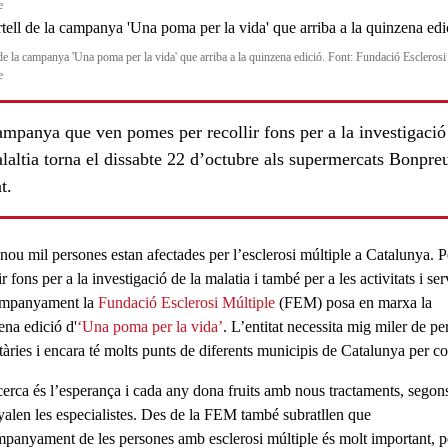
e
 de la campanya 'Una poma per la vida' que arriba a la quinzena edició. Font: Fundació Esclerosi
e
ampanya que ven pomes per recollir fons per a la investigació
laltia torna el dissabte 22 d’octubre als supermercats Bonpreu
t.
nou mil persones
estan
afectades per l’esclerosi múltiple
a Catalunya. P
ir fons
per a la
investigació de la malatia
i també per a les
activitats i ser
ls
ompanyament
la
Fundació Esclerosi Múltiple
(FEM) posa en marxa la
ena edició d'
‘Una poma per la vida’
. L’entitat necessita
mig miler de pe
tàries
i encara té molts punts de diferents municipis de Catalunya per co
cerca és l’esperança
i cada any dona fruits amb nous tractaments, segon
yalen les especialistes. Des de la FEM també subratllen que
mpanyament de les
persones amb esclerosi múltiple
és molt important, 