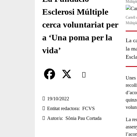
Múltipl
Esclerosi Múltiple
Cartell
cerca voluntariat per
Múltipl
a ‘Una poma per la
La c
la ma
vida’
Escla
Comparteix
Unes
recoll
Compartir en altres xarxes socia
F
X
d’ac
a
19/10/2022
quinz
volun
Entitat redactora
FCVS
c
Autor/a
Sònia Pau Cortada
La re
e
assen
b
l’aco