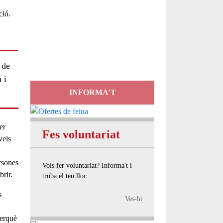
Servei
d'Assessorament
gratuït per a entitats
 de
 i
INFORMA'T
er
Fes voluntariat
veis
rsones
Vols fer voluntariat? Informa't i
brir.
troba el teu lloc
s
Ves-hi
perquè