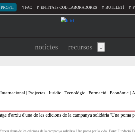
 del compte d'usuari
 PROFIT
FAQ
ENTITATS COL·LABORADORES
BUTLLETÍ
P
Navegació principal de l'encapç
notícies
recursos
Show main menu
Internacional
|
Projectes
|
Jurídic
|
Tecnològic
|
Formació
|
Econòmic
|
A
d'arxiu d'una de les edicions de la campanya solidària 'Una poma per la vida'. Font: Fundació Es