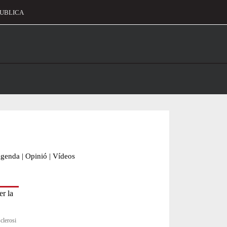
UBLICA
alament
genda
|
Opinió
|
Vídeos
clerosi