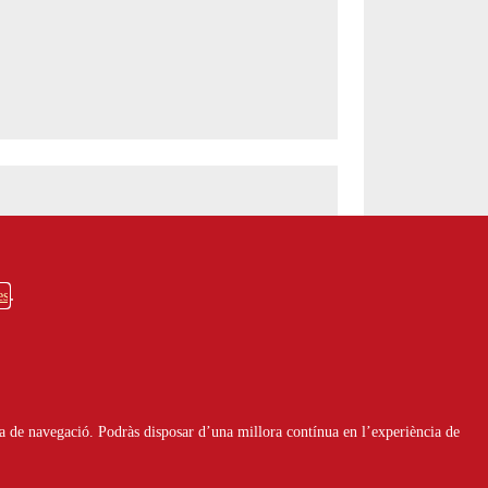
 a Claudia Lars
es
a de navegació. Podràs disposar d’una millora contínua en l’experiència de