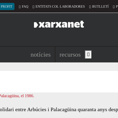
 del compte d'usuari
 PROFIT
FAQ
ENTITATS COL·LABORADORES
BUTLLETÍ
P
Navegació principal de l'encapç
notícies
recursos
Show main menu
lidari entre Arbúcies i Palacagüina quaranta anys desp