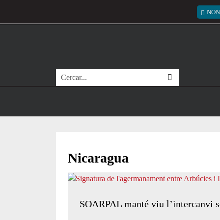
Vés al contingut
Menú
NON
Cerca
Nicaragua
SOARPAL manté viu l’intercanvi so