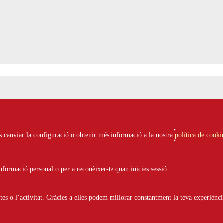
onada a la 3a edició del Concurs de poesia Homenatge
ots canviar la configuració o obtenir més informació a la nostra
política de cooki
formació personal o per a reconèixer-te quan inicies sessió.
s o l’activitat. Gràcies a elles podem millorar constantment la teva experiènci