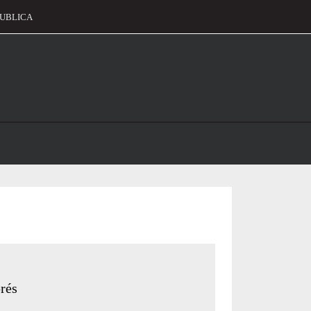
UBLICA
alament
rés