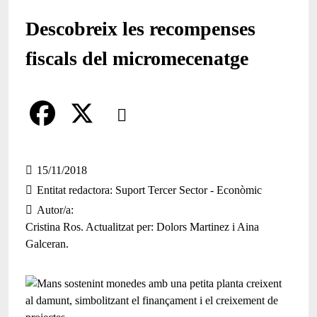
Descobreix les recompenses
fiscals del micromecenatge
Comparteix
Compartir en altres xarxes socials
F
X
a
15/11/2018
Entitat redactora
Suport Tercer Sector - Econòmic
c
Autor/a
e
Cristina Ros. Actualitzat per: Dolors Martinez i Aina
Galceran.
b
o
o