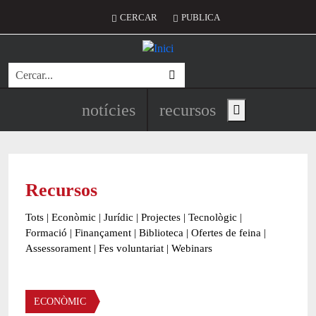
Vés al contingut
Menú del compte d'usuari
CERCAR
PUBLICA
Cerca
Navegació principal de l'encapç
notícies
recursos
Show main menu
Recursos
Tots
|
Econòmic
|
Jurídic
|
Projectes
|
Tecnològic
|
Formació
|
Finançament
|
Biblioteca
|
Ofertes de feina
|
Assessorament
|
Fes voluntariat
|
Webinars
Àmbit
ECONÒMIC