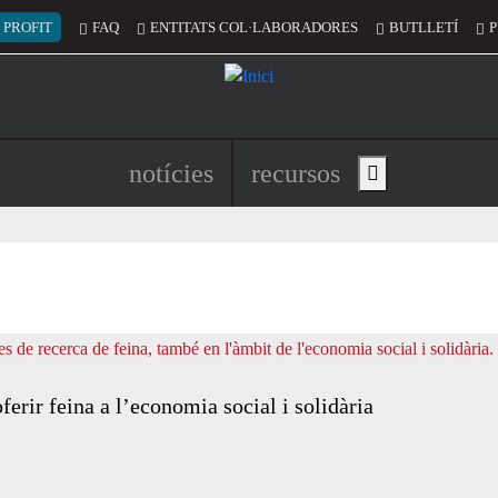
 del compte d'usuari
 PROFIT
FAQ
ENTITATS COL·LABORADORES
BUTLLETÍ
P
Navegació principal de l'encapç
notícies
recursos
Show main menu
oferir feina a l’economia social i solidària