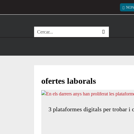
Vés al contingut
Menú
NON
Cerca
ofertes laborals
3 plataformes digitals per trobar i 