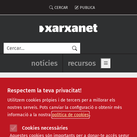
Vés al contingut
Menú del compte d'usuari
CERCAR
PUBLICA
Cerca
Navegació principal de l'enca
notícies
recursos
Show main me
Respectem la teva privacitat!
Oikocredit
Utilitzem cookies pròpies i de tercers per a millorar els
nostres serveis. Pots canviar la configuració o obtenir més
informació a la nostra
política de cookies
Cookies necessàries
Aquestes cookies són importants per a donar-te accés segur