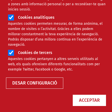
a zones amb informació personal o per a reconèixer-te quan
inicies sessió.
Cookies analítiques
Aquestes cookies permeten mesurar, de forma anònima, el
nombre de visites o l’activitat. Gràcies a elles podem
millorar constantment la teva experiència de navegació.
Podràs disposar d’una millora contínua en l’experiència de
Invertir els estalvis en microcrèdits
navegació.
per petits emprenedors/es i no en
Cookies de tercers
borsa
Aquestes cookies pertanyen a altres serveis utilitzats al
web, els quals ofereixen diferents funcionalitats com per
exemple Twitter, Facebook o Google, etc.
NOTÍCIES
INTERNACIONAL
DESAR CONFIGURACIÓ
ACCEPTAR