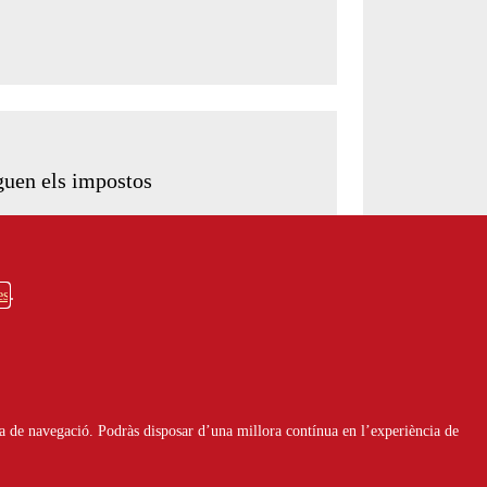
guen els impostos
es
a de navegació. Podràs disposar d’una millora contínua en l’experiència de