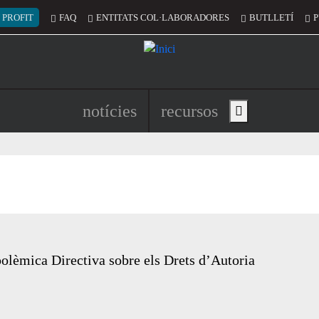
 del compte d'usuari
 PROFIT
FAQ
ENTITATS COL·LABORADORES
BUTLLETÍ
P
Navegació principal de l'encapç
notícies
recursos
Show main menu
olèmica Directiva sobre els Drets d’Autoria