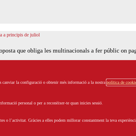
posta que obliga les multinacionals a fer públic on pa
ots canviar la configuració o obtenir més informació a la nostra
política de cooki
formació personal o per a reconèixer-te quan inicies sessió.
s o l’activitat. Gràcies a elles podem millorar constantment la teva experiènci
 Cugat guanyen Euroescola 2017 a Catalunya