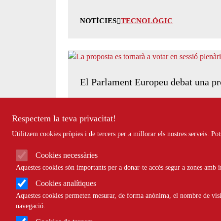
NOTÍCIES
TECNOLÒGIC
El Parlament Europeu debat una pro
Respectem la teva privacitat!
Utilitzem cookies pròpies i de tercers per a millorar els nostres serveis. P
NOTÍCIES
ECONÒMIC
Cookies necessàries
Aquestes cookies són importants per a donar-te accés segur a zones amb in
Cookies analítiques
Aquestes cookies permeten mesurar, de forma anònima, el nombre de visite
Alumnes de l'Escola Viaró de Sant
navegació.