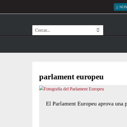
Vés al contingut
Menú
NON
Cerca
parlament europeu
El Parlament Europeu aprova una p