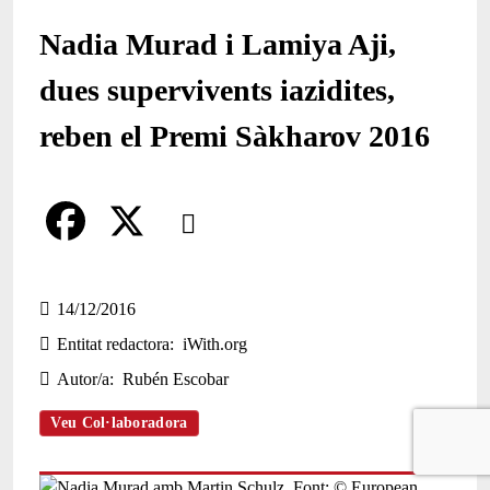
Nadia Murad i Lamiya Aji,
dues supervivents iazidites,
reben el Premi Sàkharov 2016
Comparteix
Compartir en altres xarxes socials
F
X
a
14/12/2016
Entitat redactora
iWith.org
c
Autor/a
Rubén Escobar
e
b
Veu Col·laboradora
o