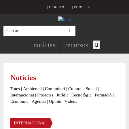
Vés al contingut
Menú del compte d'usuari
CERCAR
PUBLICA
Cerca
Navegació principal de l'encapç
notícies
recursos
Show main menu
Notícies
Totes
|
Ambiental
|
Comunitari
|
Cultural
|
Social
|
Internacional
|
Projectes
|
Jurídic
|
Tecnològic
|
Formació
|
Econòmic
|
Agenda
|
Opinió
|
Vídeos
Àmbit de la notícia
INTERNACIONAL