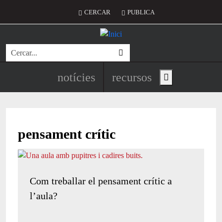
Vés al contingut
Menú del compte d'usuari
CERCAR
PUBLICA
Cerca
Navegació principal de l'encapç
notícies
recursos
Show main menu
pensament crític
Com treballar el pensament crític a
l’aula?