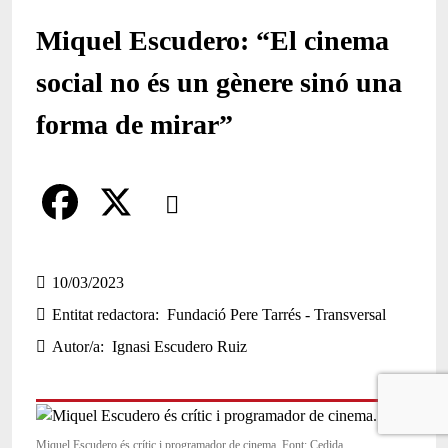
Miquel Escudero: “El cinema
social no és un gènere sinó una
forma de mirar”
Comparteix
Compartir en altres xarxes socials
F
X
a
10/03/2023
Entitat redactora
Fundació Pere Tarrés - Transversal
c
Autor/a
Ignasi Escudero Ruiz
e
b
o
Miquel Escudero és crític i programador de cinema. Font: Cedida