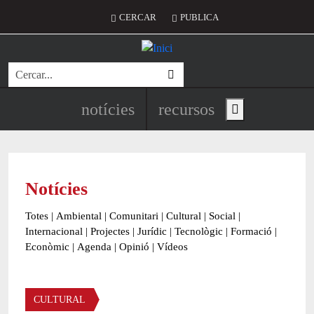
Vés al contingut
Menú del compte d'usuari
CERCAR
PUBLICA
Cerca
Navegació principal de l'encapç
notícies
recursos
Show main menu
Notícies
Totes
|
Ambiental
|
Comunitari
|
Cultural
|
Social
|
Internacional
|
Projectes
|
Jurídic
|
Tecnològic
|
Formació
|
Econòmic
|
Agenda
|
Opinió
|
Vídeos
Àmbit de la notícia
CULTURAL