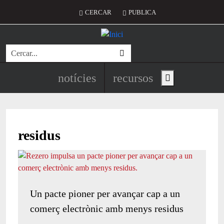
Vés al contingut
Menú del compte d'usuari
CERCAR
PUBLICA
Cerca
Navegació principal de l'encapç
notícies
recursos
Show main menu
residus
Un pacte pioner per avançar cap a un
comerç electrònic amb menys residus