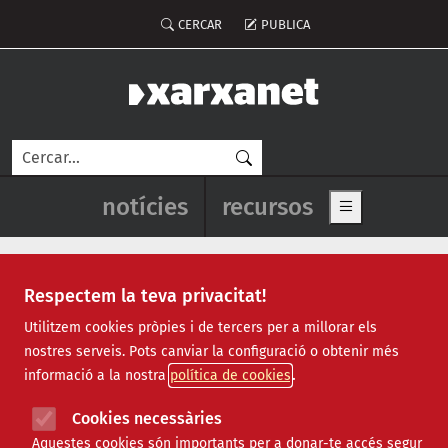
Vés al contingut
Menú del compte d'usuari
CERCAR
PUBLICA
Cerca
Navegació principal de l'enca
notícies
recursos
Show main me
Respectem la teva privacitat!
riu ebre
Utilitzem cookies pròpies i de tercers per a millorar els
nostres serveis. Pots canviar la configuració o obtenir més
informació a la nostra
política de cookies
Cookies necessàries
Aquestes cookies són importants per a donar-te accés segur