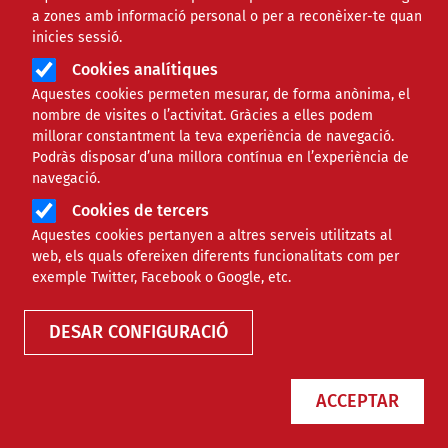
a zones amb informació personal o per a reconèixer-te quan
inicies sessió.
Cookies analítiques
Aquestes cookies permeten mesurar, de forma anònima, el
nombre de visites o l’activitat. Gràcies a elles podem
millorar constantment la teva experiència de navegació.
Podràs disposar d’una millora contínua en l’experiència de
Matilde Font: “Sempre que hi ha un
navegació.
problema de recurs d’aigua, es
Cookies de tercers
planteja un nou transvasament de
Aquestes cookies pertanyen a altres serveis utilitzats al
l’Ebre”
web, els quals ofereixen diferents funcionalitats com per
exemple Twitter, Facebook o Google, etc.
NOTÍCIES
AMBIENTAL
DESAR CONFIGURACIÓ
ACCEPTAR