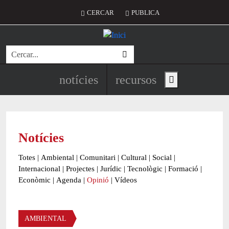
Vés al contingut
Menú del compte d'usuari
CERCAR
PUBLICA
Cerca
Navegació principal de l'encapç
notícies
recursos
Show main menu
Notícies
Totes
|
Ambiental
|
Comunitari
|
Cultural
|
Social
|
Internacional
|
Projectes
|
Jurídic
|
Tecnològic
|
Formació
|
Econòmic
|
Agenda
|
Opinió
|
Vídeos
Àmbit de la notícia
AMBIENTAL