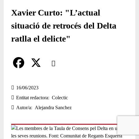
Xavier Curto: "L’actual
situació de retrocés del Delta
ratlla el delicte"
Comparteix
Compartir en altres xarxes socials
F
X
a
16/06/2023
Entitat redactora
Colectic
c
Autor/a
Alejandra Sanchez
e
b
o