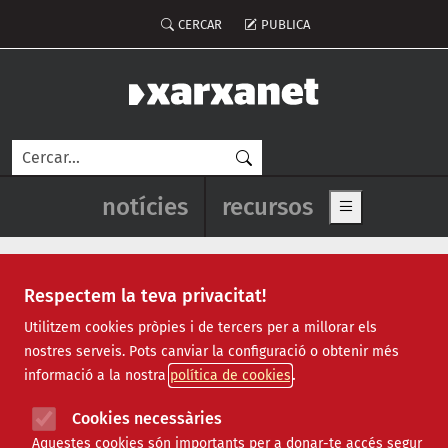
Vés al contingut
Menú del compte d'usuari
CERCAR
PUBLICA
Cerca
Navegació principal de l'enca
notícies
recursos
Show main me
Respectem la teva privacitat!
seguretat social
Utilitzem cookies pròpies i de tercers per a millorar els
nostres serveis. Pots canviar la configuració o obtenir més
informació a la nostra
política de cookies
Cookies necessàries
Aquestes cookies són importants per a donar-te accés segur