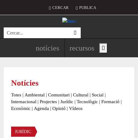
Vés al contingut
Menú del compte d'usuari
CERCAR
PUBLICA
Cerca
Navegació principal de l'encapç
notícies
recursos
Show main menu
Notícies
Totes
|
Ambiental
|
Comunitari
|
Cultural
|
Social
|
Internacional
|
Projectes
|
Jurídic
|
Tecnològic
|
Formació
|
Econòmic
|
Agenda
|
Opinió
|
Vídeos
Àmbit de la notícia
JURÍDIC