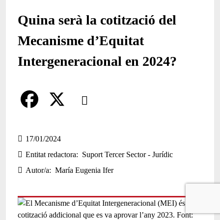
Quina serà la cotització del
Mecanisme d’Equitat
Intergeneracional en 2024?
Comparteix
Compartir en altres xarxes socials
F
X
a
17/01/2024
Entitat redactora
Suport Tercer Sector - Jurídic
c
Autor/a
María Eugenia Ifer
e
b
o