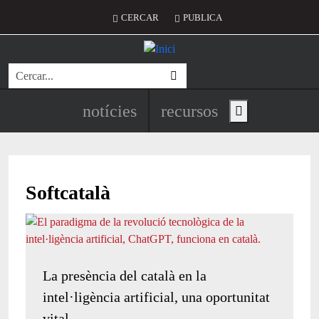
Vés al contingut
Menú del compte d'usuari
CERCAR
PUBLICA
Cerca
Navegació principal de l'encapç
notícies
recursos
Show main menu
Softcatalà
La presència del català en la
intel·ligència artificial, una oportunitat
vital