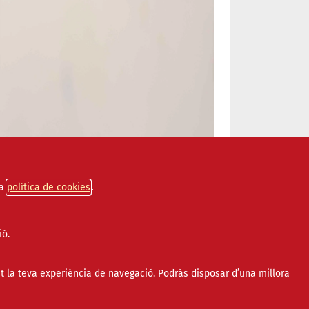
a
política de cookies
ió.
t la teva experiència de navegació. Podràs disposar d’una millora