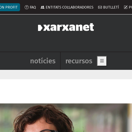
ú del compte d'usuari
ON PROFIT
FAQ
ENTITATS COL·LABORADORES
BUTLLETÍ
P
Navegació principal de l'enca
notícies
recursos
Show main me