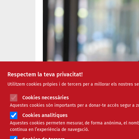
Respectem la teva privacitat!
Utilitzem cookies pròpies i de tercers per a millorar els nostres s
Cookies necessàries
Aquestes cookies són importants per a donar-te accés segur a zo
Cookies analítiques
Aquestes cookies permeten mesurar, de forma anònima, el nombre 
contínua en l’experiència de navegació.