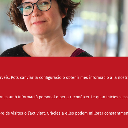
erveis. Pots canviar la configuració o obtenir més informació a la nostr
nes amb informació personal o per a reconèixer-te quan inicies sess
de visites o l’activitat. Gràcies a elles podem millorar constantmen