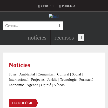
Vés al contingut
Menú del compte d'usuari
CERCAR
PUBLICA
Cerca
Navegació principal de l'encapç
notícies
recursos
Show main menu
Notícies
Totes
|
Ambiental
|
Comunitari
|
Cultural
|
Social
|
Internacional
|
Projectes
|
Jurídic
|
Tecnològic
|
Formació
|
Econòmic
|
Agenda
|
Opinió
|
Vídeos
Àmbit de la notícia
TECNOLÒGIC