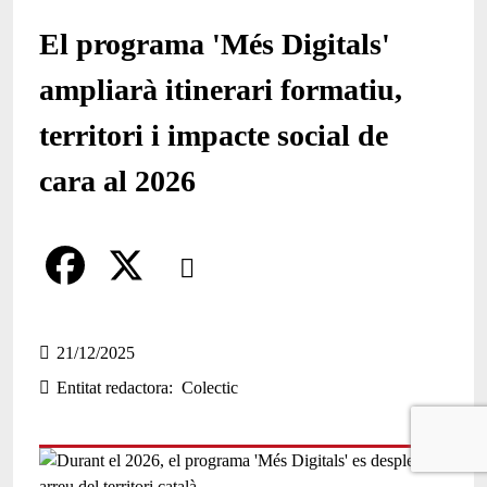
El programa 'Més Digitals'
ampliarà itinerari formatiu,
territori i impacte social de
cara al 2026
Comparteix
Compartir en altres xarxes socials
F
X
a
21/12/2025
Entitat redactora
Colectic
c
e
b