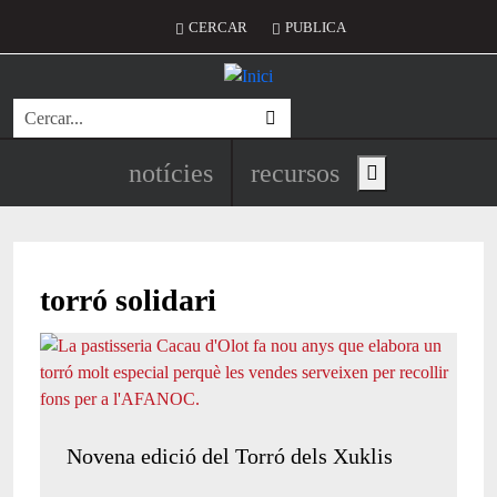
Vés al contingut
Menú del compte d'usuari
CERCAR
PUBLICA
Cerca
Navegació principal de l'encapç
notícies
recursos
Show main menu
torró solidari
Novena edició del Torró dels Xuklis