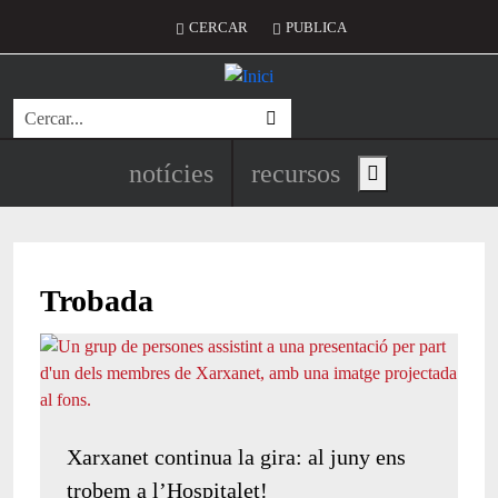
Vés al contingut
Menú del compte d'usuari
CERCAR
PUBLICA
Cerca
Navegació principal de l'encapç
notícies
recursos
Show main menu
Trobada
Xarxanet continua la gira: al juny ens
trobem a l’Hospitalet!