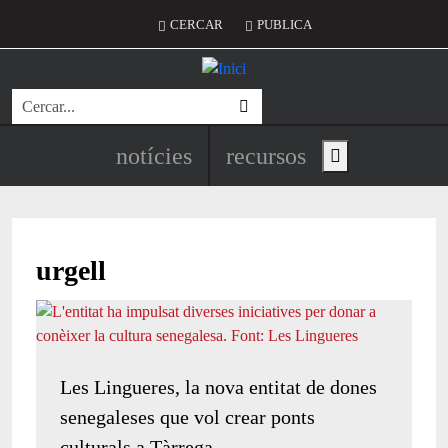
Vés al contingut
Menú del compte d'usuari
CERCAR
PUBLICA
Cerca
Navegació principal de l'encapç
notícies
recursos
Show main menu
urgell
Les Lingueres, la nova entitat de dones
senegaleses que vol crear ponts
culturals a Tàrrega