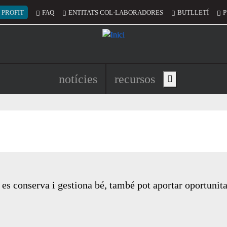
 del compte d'usuari
 PROFIT
FAQ
ENTITATS COL·LABORADORES
BUTLLETÍ
P
Navegació principal de l'encapç
notícies
recursos
Show main menu
 es conserva i gestiona bé, també pot aportar oportunitat