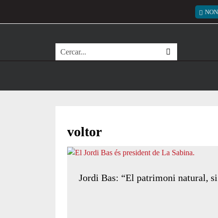
Vés al contingut
Menú
NON
Cerca
voltor
Jordi Bas: “El patrimoni natural, si