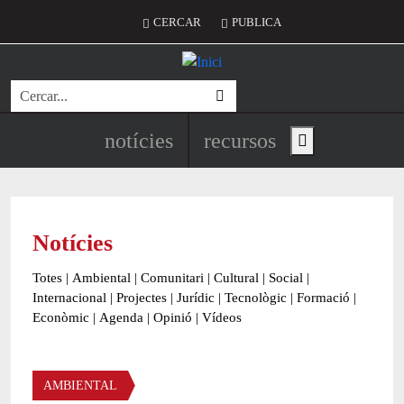
Vés al contingut
Menú del compte d'usuari
CERCAR
PUBLICA
Cerca
Navegació principal de l'encapç
notícies
recursos
Show main menu
Notícies
Totes
|
Ambiental
|
Comunitari
|
Cultural
|
Social
|
Internacional
|
Projectes
|
Jurídic
|
Tecnològic
|
Formació
|
Econòmic
|
Agenda
|
Opinió
|
Vídeos
Àmbit de la notícia
AMBIENTAL