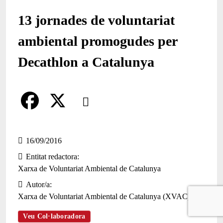
13 jornades de voluntariat
ambiental promogudes per
Decathlon a Catalunya
Comparteix
Compartir en altres xarxes socials
F
X
a
16/09/2016
Entitat redactora
c
Xarxa de Voluntariat Ambiental de Catalunya
e
Autor/a
b
Xarxa de Voluntariat Ambiental de Catalunya (XVAC)
o
Veu Col·laboradora