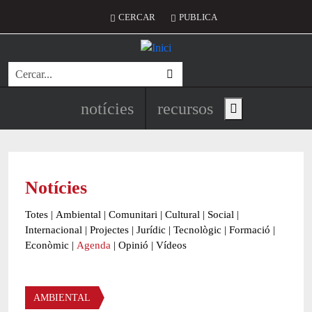
Vés al contingut
Menú del compte d'usuari
CERCAR
PUBLICA
Cerca
Navegació principal de l'encapç
notícies
recursos
Show main menu
Notícies
Totes
|
Ambiental
|
Comunitari
|
Cultural
|
Social
|
Internacional
|
Projectes
|
Jurídic
|
Tecnològic
|
Formació
|
Econòmic
|
Agenda
|
Opinió
|
Vídeos
Àmbit de la notícia
AMBIENTAL