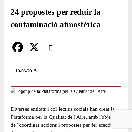
24 propostes per reduir la
contaminació atmosfèrica
Comparteix
Compartir en altres xarxes socials
F
X
a
10/03/2015
c
e
b
Diverses entitats i col·lectius socials han creat la
o
Plataforma per la Qualitat de l'Aire, amb l'objectiu
o
de "coordinar accions i propostes per fer efectiu el