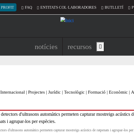
 del compte d'usuari
 PROFIT
FAQ
ENTITATS COL·LABORADORES
BUTLLETÍ
P
Navegació principal de l'encapç
notícies
recursos
Show main menu
Internacional
|
Projectes
|
Jurídic
|
Tecnològic
|
Formació
|
Econòmic
|
A
ectors d'ultrasons automàtics permeten capturar mostreigs acústics de ratpenats i agrupar-los per