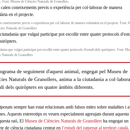
s. Font: Museu de Ciències Naturals de Granollers
n coneixements previs o experiència per col·laborar de manera voluntària en el projecte. Font:
cies Naturals de Granollers
dania que vulgui participar pot escollir entre quatre protocols d'estudi dels quiròpters. Font: M
s Naturals de Granollers
ls
rograma de seguiment d'aquest animal, engegat pel Museu de
ies Naturals de Granollers, anima a la ciutadania a col·labor
udi dels quiròpters en quatre àmbits diferents.
tpenats
sempre han estat relacionats amb falsos mites sobre malalties i al
mes. Aquests estereotips es veuen especialment agreujats durant aquesta 
questa raó, El
Museu de Ciències Naturals de Granollers
ha engegat un
cte de ciència ciutadana centrat en
l’estudi del ratpenat al territori català
.