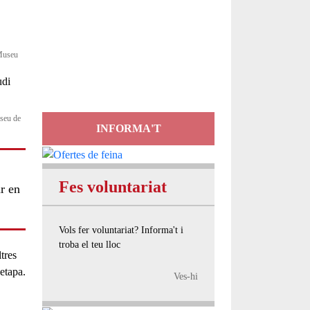
Servei
d'Assessorament
 Museu
gratuït per a entitats
useu de
INFORMA'T
Fes voluntariat
ar en
Vols fer voluntariat? Informa't i
troba el teu lloc
tres
etapa.
Ves-hi