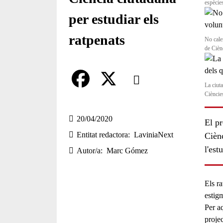
espècie
per estudiar els
ratpenats
No cale
de Cièn
Comparteix
La ciuta
Cièncie
Compartir en altres xarxes socia
F
X
a
20/04/2020
El p
Entitat redactora
LaviniaNext
c
Ciènc
l'est
Autor/a
Marc Gómez
e
b
Els
ra
o
estig
o
Per a
proje