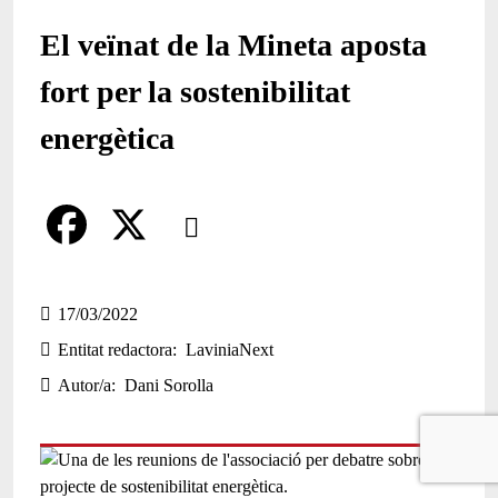
El veïnat de la Mineta aposta
fort per la sostenibilitat
energètica
Comparteix
Compartir en altres xarxes socials
F
X
a
17/03/2022
Entitat redactora
LaviniaNext
c
Autor/a
Dani Sorolla
e
b
o