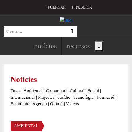
Vés al contingut
Menú del compte d'usuari
CERCAR
PUBLICA
Cerca
Navegació principal de l'encapç
notícies
recursos
Show main menu
Notícies
Totes
|
Ambiental
|
Comunitari
|
Cultural
|
Social
|
Internacional
|
Projectes
|
Jurídic
|
Tecnològic
|
Formació
|
Econòmic
|
Agenda
|
Opinió
|
Vídeos
Àmbit de la notícia
AMBIENTAL