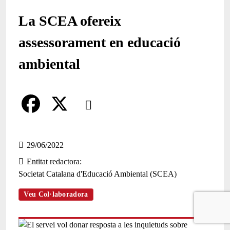
La SCEA ofereix
assessorament en educació
ambiental
Comparteix
Compartir en altres xarxes socials
F
X
a
29/06/2022
Entitat redactora
c
Societat Catalana d'Educació Ambiental (SCEA)
e
Veu Col·laboradora
b
o