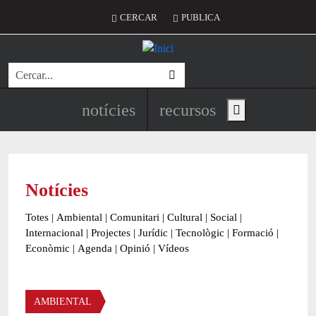
Vés al contingut
Menú del compte d'usuari
CERCAR
PUBLICA
Cerca
Navegació principal de l'encapç
notícies
recursos
Show main menu
Notícies
Totes
|
Ambiental
|
Comunitari
|
Cultural
|
Social
|
Internacional
|
Projectes
|
Jurídic
|
Tecnològic
|
Formació
|
Econòmic
|
Agenda
|
Opinió
|
Vídeos
Àmbit de la notícia
AMBIENTAL