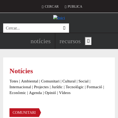
Vés al contingut
Menú del compte d'usuari
CERCAR
PUBLICA
Cerca
Navegació principal de l'encapç
notícies
recursos
Show main menu
Notícies
Totes
|
Ambiental
|
Comunitari
|
Cultural
|
Social
|
Internacional
|
Projectes
|
Jurídic
|
Tecnològic
|
Formació
|
Econòmic
|
Agenda
|
Opinió
|
Vídeos
Àmbit de la notícia
COMUNITARI