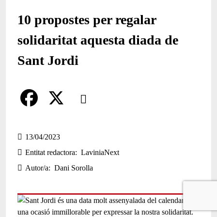
10 propostes per regalar
solidaritat aquesta diada de
Sant Jordi
Comparteix
Compartir en altres xarxes socials
F
X
a
13/04/2023
Entitat redactora
LaviniaNext
c
Autor/a
Dani Sorolla
e
b
o