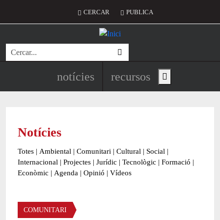
Vés al contingut
Menú del compte d'usuari
CERCAR
PUBLICA
Cerca
Navegació principal de l'encapç
notícies
recursos
Show main menu
Notícies
Totes
|
Ambiental
|
Comunitari
|
Cultural
|
Social
|
Internacional
|
Projectes
|
Jurídic
|
Tecnològic
|
Formació
|
Econòmic
|
Agenda
|
Opinió
|
Vídeos
Àmbit de la notícia
COMUNITARI