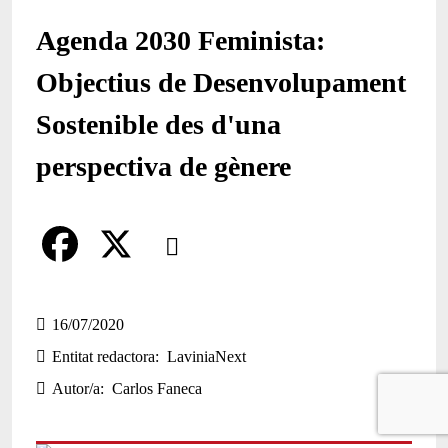
Agenda 2030 Feminista:
Objectius de Desenvolupament
Sostenible des d'una
perspectiva de gènere
Comparteix
Compartir en altres xarxes socials
F
X
a
16/07/2020
Entitat redactora
LaviniaNext
c
Autor/a
Carlos Faneca
e
b