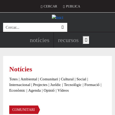
Vés al contingut
Menú del compte d'usuari
CERCAR
PUBLICA
Cerca
Navegació principal de l'encapç
notícies
recursos
Show main menu
Notícies
Totes
|
Ambiental
|
Comunitari
|
Cultural
|
Social
|
Internacional
|
Projectes
|
Jurídic
|
Tecnològic
|
Formació
|
Econòmic
|
Agenda
|
Opinió
|
Vídeos
Àmbit de la notícia
COMUNITARI