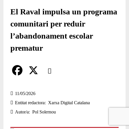
El Raval impulsa un programa
comunitari per reduir
l’abandonament escolar
prematur
Comparteix
Compartir en altres xarxes socials
F
X
a
11/05/2026
Entitat redactora
Xarxa Digital Catalana
c
Autor/a
Pol Solernou
e
b