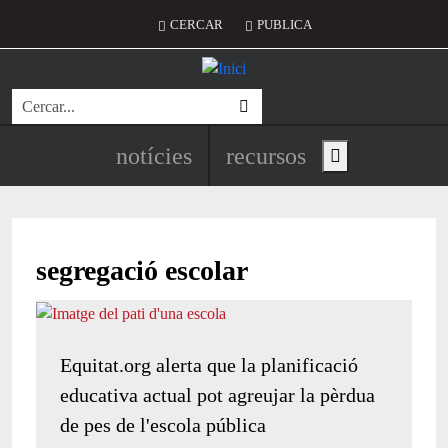
Vés al contingut
Menú del compte d'usuari
CERCAR
PUBLICA
Cerca
Navegació principal de l'encapç
notícies
recursos
Show main menu
segregació escolar
Equitat.org alerta que la planificació
educativa actual pot agreujar la pèrdua
de pes de l'escola pública