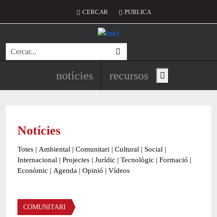
Vés al contingut
Menú del compte d'usuari
CERCAR
PUBLICA
Cerca
Navegació principal de l'encapç
notícies
recursos
Show main menu
Notícies
Totes
|
Ambiental
|
Comunitari
|
Cultural
|
Social
|
Internacional
|
Projectes
|
Jurídic
|
Tecnològic
|
Formació
|
Econòmic
|
Agenda
|
Opinió
|
Vídeos
Àmbit de la notícia
COMUNITARI