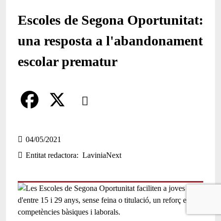
Escoles de Segona Oportunitat:
una resposta a l'abandonament
escolar prematur
Comparteix
Compartir en altres xarxes socials
F
X
a
04/05/2021
Entitat redactora
LaviniaNext
c
e
b
o