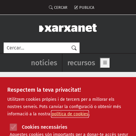
Vés al contingut
Menú del compte d'usuari
CERCAR
PUBLICA
Cerca
Navegació principal de l'enca
notícies
recursos
Show main me
Respectem la teva privacitat!
Notícies
Utilitzem cookies pròpies i de tercers per a millorar els
nostres serveis. Pots canviar la configuració o obtenir més
Totes
|
Ambiental
|
Comunitari
|
Cultural
|
Social
|
informació a la nostra
política de cookies
Internacional
|
Projectes
|
Jurídic
|
Tecnològic
|
Formació
|
Econòmic
|
Agenda
|
Opinió
|
Vídeos
Cookies necessàries
Aquestes cookies són importants per a donar-te accés segur