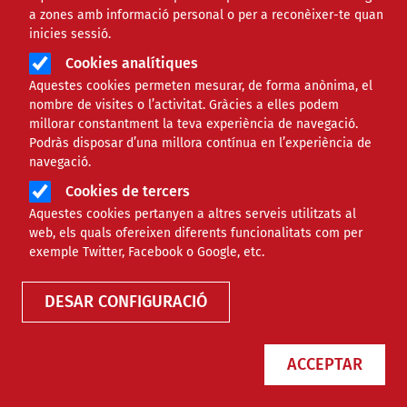
a zones amb informació personal o per a reconèixer-te quan
Àmbit de la notícia
COMUNITARI
inicies sessió.
Cookies analítiques
Esplac revisa el seu mètode
Aquestes cookies permeten mesurar, de forma anònima, el
nombre de visites o l’activitat. Gràcies a elles podem
en els seus primers
millorar constantment la teva experiència de navegació.
Podràs disposar d’una millora contínua en l’experiència de
campaments pedagògics
navegació.
Cookies de tercers
Comparteix
Aquestes cookies pertanyen a altres serveis utilitzats al
web, els quals ofereixen diferents funcionalitats com per
exemple Twitter, Facebook o Google, etc.
Compartir en altres xarxes socials
F
X
DESAR CONFIGURACIÓ
a
21/06/2021
Entitat redactora
c
Minyons Escoltes i Guies de Catalunya
ACCEPTAR
e
Autor/a
Vanesa Vilaseca
b