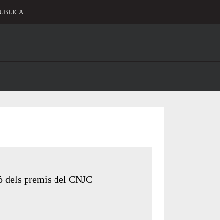
UBLICA
alament
ió dels premis del CNJC