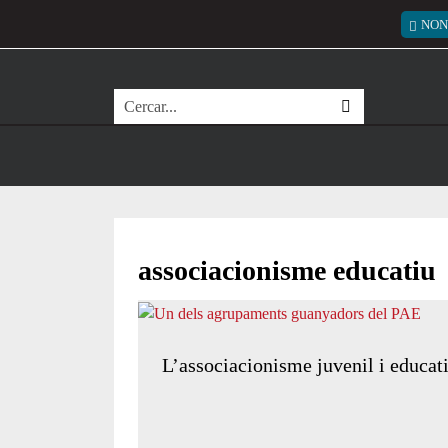
Vés al contingut
Menú
NON
Cerca
associacionisme educatiu
L’associacionisme juvenil i educat