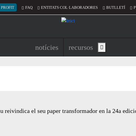
 del compte d'usuari
 PROFIT
FAQ
ENTITATS COL·LABORADORES
BUTLLETÍ
P
Navegació principal de l'encapç
notícies
recursos
Show main menu
iu reivindica el seu paper transformador en la 24a edic