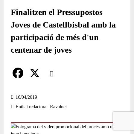
Finalitzen el Pressupostos
Joves de Castellbisbal amb la
participació de més d'un
centenar de joves
Comparteix
Compartir en altres xarxes socials
F
X
a
16/04/2019
Entitat redactora
Ravalnet
c
e
b