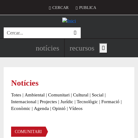
Vés al contingut
Menú del compte d'usuari
CERCAR
PUBLICA
Cerca
Navegació principal de l'encapç
notícies
recursos
Show main menu
Notícies
Totes
|
Ambiental
|
Comunitari
|
Cultural
|
Social
|
Internacional
|
Projectes
|
Jurídic
|
Tecnològic
|
Formació
|
Econòmic
|
Agenda
|
Opinió
|
Vídeos
Àmbit de la notícia
COMUNITARI