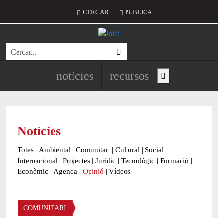
Vés al contingut
Menú del compte d'usuari
CERCAR
PUBLICA
Cerca
Navegació principal de l'encapç
notícies
recursos
Show main menu
Notícies
Totes
|
Ambiental
|
Comunitari
|
Cultural
|
Social
|
Internacional
|
Projectes
|
Jurídic
|
Tecnològic
|
Formació
|
Econòmic
|
Agenda
|
Opinió
|
Vídeos
Àmbit de la notícia
COMUNITARI