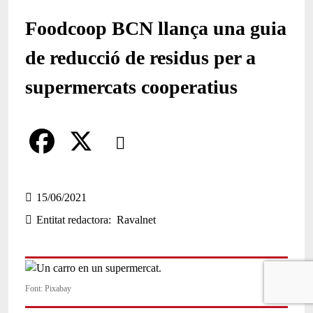
Foodcoop BCN llança una guia
de reducció de residus per a
supermercats cooperatius
Comparteix
Compartir en altres xarxes socials
F
X
a
15/06/2021
Entitat redactora
Ravalnet
c
e
b
Font: Pixabay
o