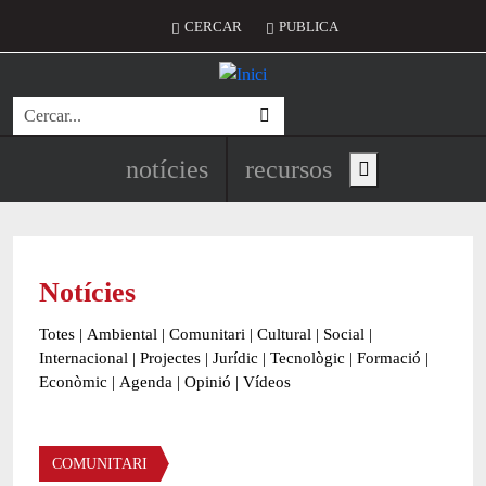
Vés al contingut
Menú del compte d'usuari
CERCAR
PUBLICA
Cerca
Navegació principal de l'encapç
notícies
recursos
Show main menu
Notícies
Totes
|
Ambiental
|
Comunitari
|
Cultural
|
Social
|
Internacional
|
Projectes
|
Jurídic
|
Tecnològic
|
Formació
|
Econòmic
|
Agenda
|
Opinió
|
Vídeos
Àmbit de la notícia
COMUNITARI