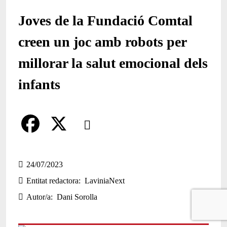
Joves de la Fundació Comtal
creen un joc amb robots per
millorar la salut emocional dels
infants
Comparteix
Compartir en altres xarxes socials
F
X
a
24/07/2023
Entitat redactora
LaviniaNext
c
Autor/a
Dani Sorolla
e
b