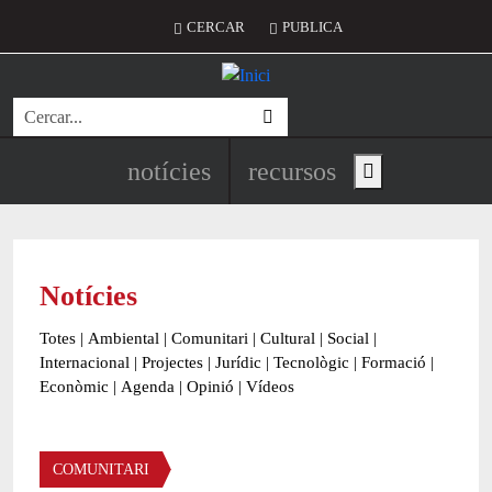
Vés al contingut
Menú del compte d'usuari
CERCAR
PUBLICA
Cerca
Navegació principal de l'encapç
notícies
recursos
Show main menu
Notícies
Totes
|
Ambiental
|
Comunitari
|
Cultural
|
Social
|
Internacional
|
Projectes
|
Jurídic
|
Tecnològic
|
Formació
|
Econòmic
|
Agenda
|
Opinió
|
Vídeos
Àmbit de la notícia
COMUNITARI