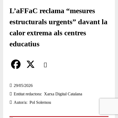
L’aFFaC reclama “mesures
estructurals urgents” davant la
calor extrema als centres
educatius
Comparteix
Compartir en altres xarxes socials
F
X
a
29/05/2026
Entitat redactora
Xarxa Digital Catalana
c
Autor/a
Pol Solernou
e
b