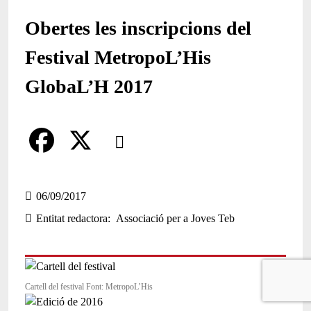
Obertes les inscripcions del
Festival MetropoL’His
GlobaL’H 2017
Comparteix
Compartir en altres xarxes socials
F
X
a
06/09/2017
Entitat redactora
Associació per a Joves Teb
c
e
b
Cartell del festival Font: MetropoL’His
o