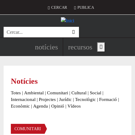
Vés al contingut
Menú del compte d'usuari
CERCAR
PUBLICA
Cerca
Navegació principal de l'encapç
notícies
recursos
Show main menu
Notícies
Totes
|
Ambiental
|
Comunitari
|
Cultural
|
Social
|
Internacional
|
Projectes
|
Jurídic
|
Tecnològic
|
Formació
|
Econòmic
|
Agenda
|
Opinió
|
Vídeos
Àmbit de la notícia
COMUNITARI