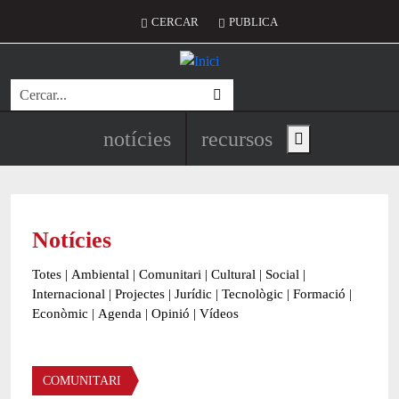
Vés al contingut
Menú del compte d'usuari
CERCAR
PUBLICA
Cerca
Navegació principal de l'encapç
notícies
recursos
Show main menu
Notícies
Totes
|
Ambiental
|
Comunitari
|
Cultural
|
Social
|
Internacional
|
Projectes
|
Jurídic
|
Tecnològic
|
Formació
|
Econòmic
|
Agenda
|
Opinió
|
Vídeos
Àmbit de la notícia
COMUNITARI