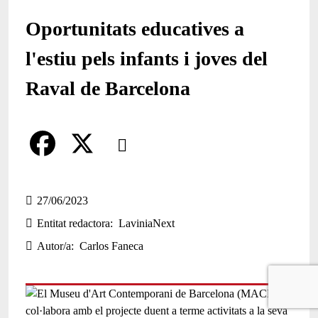
Oportunitats educatives a
l'estiu pels infants i joves del
Raval de Barcelona
Comparteix
Compartir en altres xarxes socials
F
X
a
27/06/2023
Entitat redactora
LaviniaNext
c
Autor/a
Carlos Faneca
e
b
o