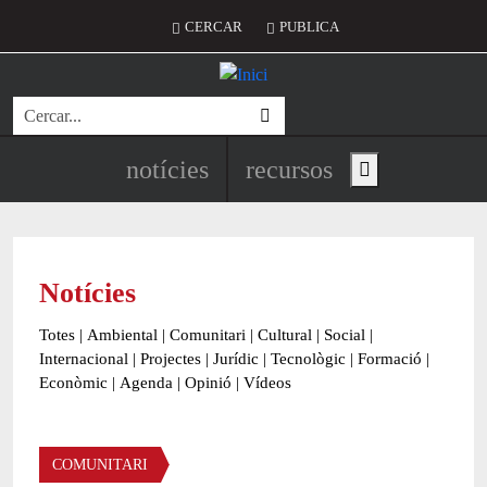
Vés al contingut
Menú del compte d'usuari
CERCAR
PUBLICA
Cerca
Navegació principal de l'encapç
notícies
recursos
Show main menu
Notícies
Totes
|
Ambiental
|
Comunitari
|
Cultural
|
Social
|
Internacional
|
Projectes
|
Jurídic
|
Tecnològic
|
Formació
|
Econòmic
|
Agenda
|
Opinió
|
Vídeos
Àmbit de la notícia
COMUNITARI