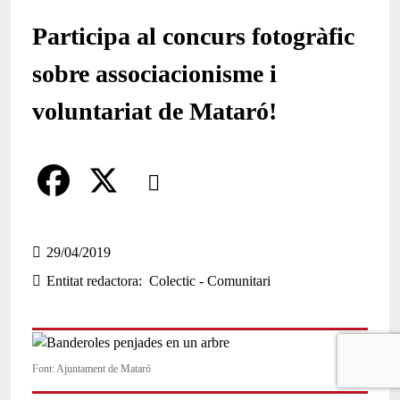
Participa al concurs fotogràfic
sobre associacionisme i
voluntariat de Mataró!
Comparteix
Compartir en altres xarxes socials
F
X
a
29/04/2019
Entitat redactora
Colectic - Comunitari
c
e
b
Font: Ajuntament de Mataró
o