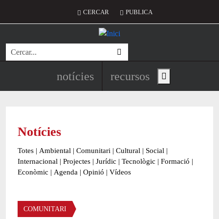
Vés al contingut
Menú del compte d'usuari
CERCAR
PUBLICA
Cerca
Navegació principal de l'encapç
notícies
recursos
Show main menu
Notícies
Totes
|
Ambiental
|
Comunitari
|
Cultural
|
Social
|
Internacional
|
Projectes
|
Jurídic
|
Tecnològic
|
Formació
|
Econòmic
|
Agenda
|
Opinió
|
Vídeos
Àmbit de la notícia
COMUNITARI