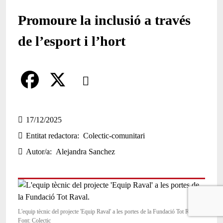
Promoure la inclusió a través
de l’esport i l’hort
Comparteix
Compartir en altres xarxes socials
F
X
a
17/12/2025
Entitat redactora
Colectic-comunitari
c
Autor/a
Alejandra Sanchez
e
b
o
o
L'equip tècnic del projecte 'Equip Raval' a les portes de la Fundació Tot Raval.
Font: Colectic