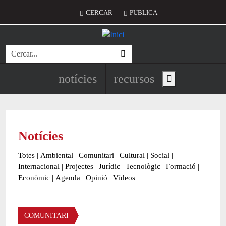
Vés al contingut
Menú del compte d'usuari
CERCAR
PUBLICA
Cerca
Navegació principal de l'encapç
notícies
recursos
Show main menu
Notícies
Totes
|
Ambiental
|
Comunitari
|
Cultural
|
Social
|
Internacional
|
Projectes
|
Jurídic
|
Tecnològic
|
Formació
|
Econòmic
|
Agenda
|
Opinió
|
Vídeos
Àmbit de la notícia
COMUNITARI