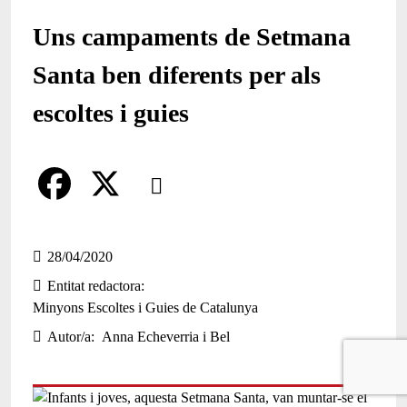
Uns campaments de Setmana
Santa ben diferents per als
escoltes i guies
Comparteix
Compartir en altres xarxes socials
F
X
a
28/04/2020
Entitat redactora
c
Minyons Escoltes i Guies de Catalunya
e
Autor/a
Anna Echeverria i Bel
b
o