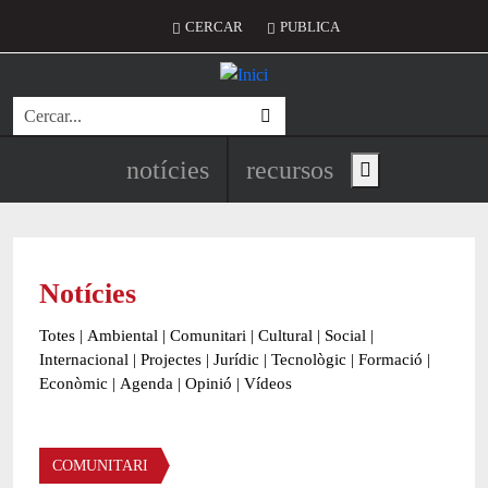
Vés al contingut
Menú del compte d'usuari
CERCAR
PUBLICA
Cerca
Navegació principal de l'encapç
notícies
recursos
Show main menu
Notícies
Totes
|
Ambiental
|
Comunitari
|
Cultural
|
Social
|
Internacional
|
Projectes
|
Jurídic
|
Tecnològic
|
Formació
|
Econòmic
|
Agenda
|
Opinió
|
Vídeos
Àmbit de la notícia
COMUNITARI