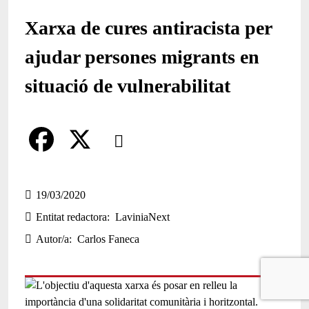
Xarxa de cures antiracista per
ajudar persones migrants en
situació de vulnerabilitat
Comparteix
Compartir en altres xarxes socials
F
X
a
19/03/2020
Entitat redactora
LaviniaNext
c
Autor/a
Carlos Faneca
e
b
o