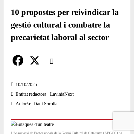
10 propostes per reivindicar la
gestió cultural i combatre la
precarietat laboral al sector
Comparteix
Compartir en altres xarxes socials
F
X
a
10/10/2025
Entitat redactora
LaviniaNext
c
Autor/a
Dani Sorolla
e
b
o
L'Associació de Professionals de la Gestió Cultural de Catalunya (APGCC) ha