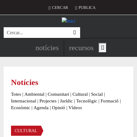
Vés al contingut
Menú del compte d'usuari
CERCAR
PUBLICA
Cerca
Navegació principal de l'encapç
notícies
recursos
Show main menu
Notícies
Totes
|
Ambiental
|
Comunitari
|
Cultural
|
Social
|
Internacional
|
Projectes
|
Jurídic
|
Tecnològic
|
Formació
|
Econòmic
|
Agenda
|
Opinió
|
Vídeos
Àmbit de la notícia
CULTURAL