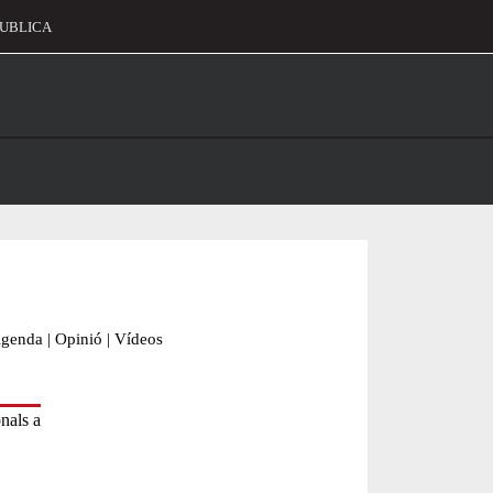
UBLICA
alament
genda
|
Opinió
|
Vídeos