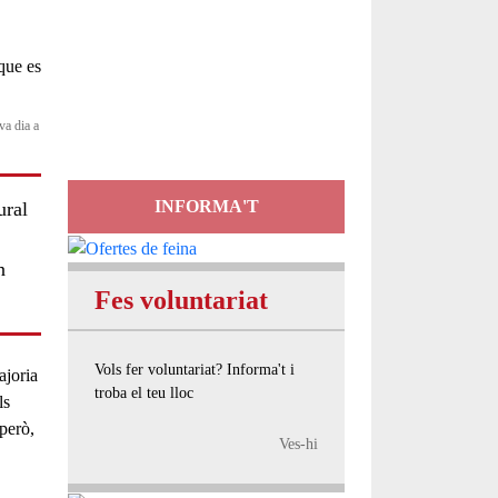
Servei
d'Assessorament
gratuït per a entitats
va dia a
INFORMA'T
ural
n
Fes voluntariat
Vols fer voluntariat? Informa't i
joria
troba el teu lloc
ls
però,
Ves-hi