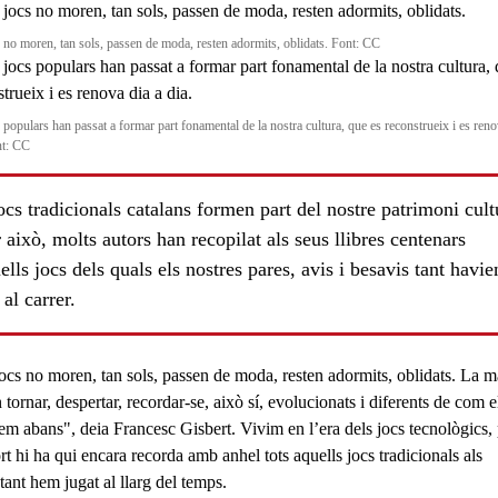
s no moren, tan sols, passen de moda, resten adormits, oblidats. Font: CC
 populars han passat a formar part fonamental de la nostra cultura, que es reconstrueix i es reno
nt: CC
ocs tradicionals catalans formen part del nostre patrimoni cult
ls
r això, molts autors han recopilat als seus llibres centenars
ells jocs dels quals els nostres pares, avis i besavis tant havie
 al carrer.
jocs no moren, tan sols, passen de moda, resten adormits, oblidats.
La ma
tornar, despertar, recordar-se, això sí, evolucionats i diferents de com e
em abans", deia Francesc Gisbert. Vivim en l’era dels jocs tecnològics, 
ort hi ha qui encara recorda amb anhel tots aquells
jocs tradicionals
als
tant hem jugat al llarg del temps.