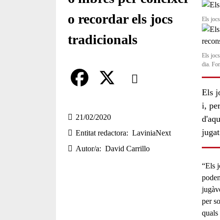
o recordar els jocs
Els joc
tradicionals
Els jocs
dia. Fo
Comparteix
Els j
Compartir en altres xarxes socia
F
X
i, pe
a
21/02/2020
d'aqu
jugat
Entitat redactora
LaviniaNext
c
Autor/a
David Carrillo
e
“
Els 
b
poden 
o
jugàv
per s
o
quals 