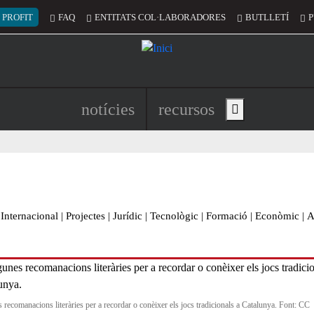
 del compte d'usuari
 PROFIT
FAQ
ENTITATS COL·LABORADORES
BUTLLETÍ
P
Navegació principal de l'encapç
notícies
recursos
Show main menu
Internacional
|
Projectes
|
Jurídic
|
Tecnològic
|
Formació
|
Econòmic
|
A
 recomanacions literàries per a recordar o conèixer els jocs tradicionals a Catalunya. Font: CC